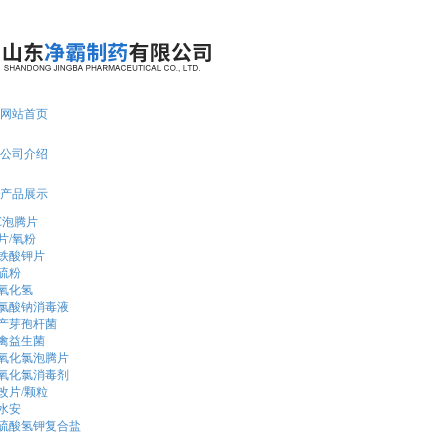
15314431555
网站首页
公司介绍
产品展示
C泡腾片
片/氧粉
铁酸钾片
硫粉
氧化氢
氯酸钠消毒液
产芽孢杆菌
禽益生菌
氧化氯泡腾片
氧化氯消毒剂
改片/颗粒
水安
硫酸氢钾复合盐