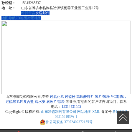
孙经理：
15315265537
地 址：
山东省潍坊市临朐县冶源镇杨善工业园工业路17号
给我留言
发送邮件
地图导航
2D地图
街景地图
山东净霸制药有限公司,专营
过氧化氢
过硫粉
高铁酸钾片
氧片/氧粉
VC泡腾片
过硫酸氢钾复合盐
碧水安
底改片/颗粒
等业务,有意向的客户请咨询我们，联系
电话：
15314431555
CopyRight © 版权所有:
山东净霸制药有限公司
网站地图
XML
备案号:
鲁ICP备2
025152193号-1
鲁公网安备
37072402372155号