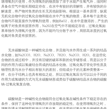
塘增氧剂片使用，作为增氢剂的物质除了溶于水能产生氧气外，须同时
具备在空气中能长期稳定存在，在水中有较好的溶解性，并有较快的分
解速度，终产物对鱼类的生长无其他副影响。根据这一基本原理，纵观
无机化合物中的过氧化合物和能在水中产生氧的物质，基本每个这类化
合物均不能直接作为增氧剂使用，例如BaO2，在水中是微溶的，产生的
钡离子对鱼类有损害作用，Na202在空气中不能稳定存在，过氧化氢如
果单独作为增氧片使用，因为不能均匀分散于水中，局部高浓度的过氧
化氨对鱼类是有损害的。
无水碳酸钠是一种碱性化合物，并且能与水作用生成一系列的结晶
水化物，如Na2CO3、H2O、Na2CO、7H2O、Na2CO、H2O。在这些化
合物的生成过程中，并没有旧键的破坏和新的化学键形成，而是以分子
间的作用力或以氢健结合而成的结晶水化物。过氧化氢尽管化学性质及
物理性质与水分子相比有较大的差别，但组成分子的元素种类整体一
样，在分子结构上也具有相似之处。所以过氧化氢应当可以以分子间的
作用力或氢键的方式与无水碳酸钠形成类似于碳酸钠结晶水合物的碳酸
钠-过氧化氢复合物。
碳酸钠是一种碱性化合物能符合过氧化氢在碱性条件下稳定存在的
条件，保持了这种化学增氧剂片存放期的稳定性。在使用增氧剂之时，
增氧剂遇水溶解随即析放出过氧化氢，低浓度的过氧化氢在偏碱性条件